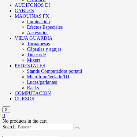
AUDIFONOS DJ
CABLES
MAQUINAS FX
Iluminación
Efectos Especiales
Accesorios
VIEJA GUARDIA
Tornamesas
Cápsulas y agujas
Timecode
Mixers
PEDESTALES
Stands Computadora portatil
Micrófono/teclado/DJ
Luces/parlantes
Racks
COMPUTACION
CURSOS
X
0
No products in the cart.
Search