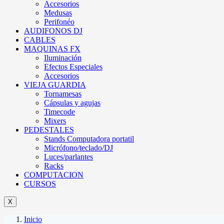
Accesorios
Medusas
Perifonéo
AUDIFONOS DJ
CABLES
MAQUINAS FX
Iluminación
Efectos Especiales
Accesorios
VIEJA GUARDIA
Tornamesas
Cápsulas y agujas
Timecode
Mixers
PEDESTALES
Stands Computadora portatil
Micrófono/teclado/DJ
Luces/parlantes
Racks
COMPUTACION
CURSOS
X
Inicio