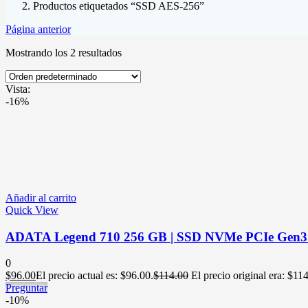
Productos etiquetados “SSD AES-256”
Página anterior
Mostrando los 2 resultados
Vista:
-16%
Añadir al carrito
Quick View
ADATA Legend 710 256 GB | SSD NVMe PCIe Gen3 M
0
$
96.00
El precio actual es: $96.00.
$
114.00
El precio original era: $11
Preguntar
-10%