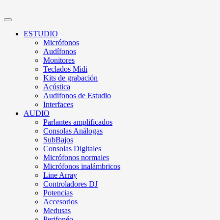
ESTUDIO
Micrófonos
Audífonos
Monitores
Teclados Midi
Kits de grabación
Acústica
Audifonos de Estudio
Interfaces
AUDIO
Parlantes amplificados
Consolas Análogas
SubBajos
Consolas Digitales
Micrófonos normales
Micrófonos inalámbricos
Line Array
Controladores DJ
Potencias
Accesorios
Medusas
Perifonéo