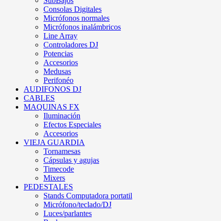
SubBajos
Consolas Digitales
Micrófonos normales
Micrófonos inalámbricos
Line Array
Controladores DJ
Potencias
Accesorios
Medusas
Perifonéo
AUDIFONOS DJ
CABLES
MAQUINAS FX
Iluminación
Efectos Especiales
Accesorios
VIEJA GUARDIA
Tornamesas
Cápsulas y agujas
Timecode
Mixers
PEDESTALES
Stands Computadora portatil
Micrófono/teclado/DJ
Luces/parlantes