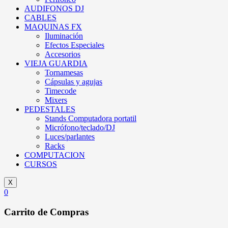
AUDIFONOS DJ
CABLES
MAQUINAS FX
Iluminación
Efectos Especiales
Accesorios
VIEJA GUARDIA
Tornamesas
Cápsulas y agujas
Timecode
Mixers
PEDESTALES
Stands Computadora portatil
Micrófono/teclado/DJ
Luces/parlantes
Racks
COMPUTACION
CURSOS
X
0
Carrito de Compras