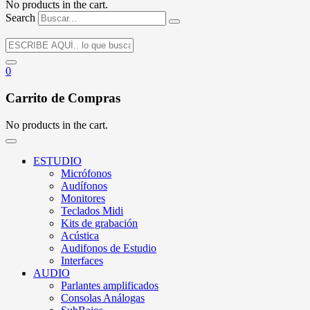
No products in the cart.
Search
0
Carrito de Compras
No products in the cart.
ESTUDIO
Micrófonos
Audífonos
Monitores
Teclados Midi
Kits de grabación
Acústica
Audifonos de Estudio
Interfaces
AUDIO
Parlantes amplificados
Consolas Análogas