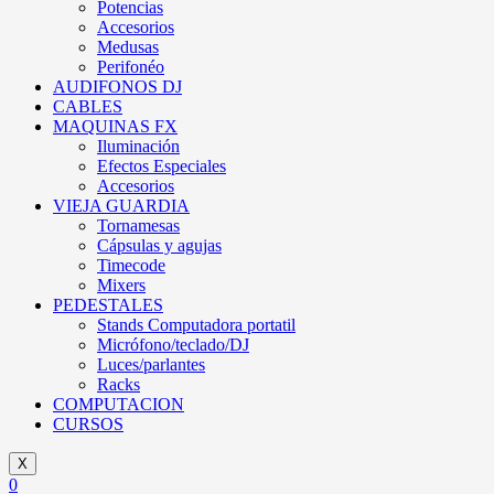
Potencias
Accesorios
Medusas
Perifonéo
AUDIFONOS DJ
CABLES
MAQUINAS FX
Iluminación
Efectos Especiales
Accesorios
VIEJA GUARDIA
Tornamesas
Cápsulas y agujas
Timecode
Mixers
PEDESTALES
Stands Computadora portatil
Micrófono/teclado/DJ
Luces/parlantes
Racks
COMPUTACION
CURSOS
X
0