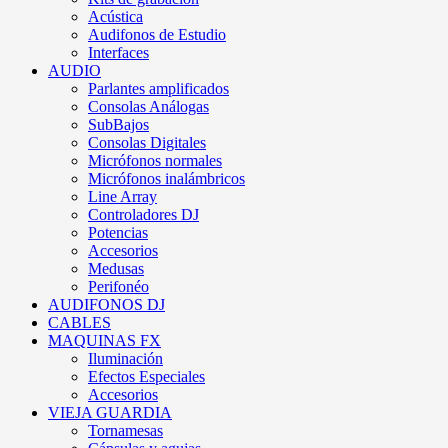
Acústica
Audifonos de Estudio
Interfaces
AUDIO
Parlantes amplificados
Consolas Análogas
SubBajos
Consolas Digitales
Micrófonos normales
Micrófonos inalámbricos
Line Array
Controladores DJ
Potencias
Accesorios
Medusas
Perifonéo
AUDIFONOS DJ
CABLES
MAQUINAS FX
Iluminación
Efectos Especiales
Accesorios
VIEJA GUARDIA
Tornamesas