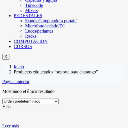
Cápsulas y agujas
Timecode
Mixers
PEDESTALES
Stands Computadora portatil
Micrófono/teclado/DJ
Luces/parlantes
Racks
COMPUTACION
CURSOS
X
Inicio
Productos etiquetados “soporte para charango”
Página anterior
Mostrando el único resultado
Vista:
Leer más