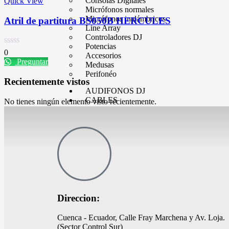
Consolas Digitales
Quick View
Micrófonos normales
Micrófonos inalámbricos
Atril de partitura BS050B HERCULES
Line Array
Controladores DJ
Potencias
0
Accesorios
Preguntar
Medusas
Perifonéo
Recientemente vistos
AUDIFONOS DJ
CABLES
No tienes ningún elemento visto recientemente.
MAQUINAS FX
Iluminación
Efectos Especiales
Accesorios
VIEJA GUARDIA
Tornamesas
Cápsulas y agujas
Timecode
Direccion:
Mixers
Cuenca - Ecuador, Calle Fray Marchena y Av. Loja.
PEDESTALES
(Sector Control Sur)