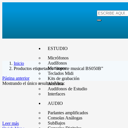
ESTUDIO
Micrófonos
Audífonos
Inicio
Monitores
Productos etiquetados “soporte musical BS050B”
Teclados Midi
Página anterior
Kits de grabación
Mostrando el único resultado
Vista:
Acústica
Audifonos de Estudio
Interfaces
AUDIO
Parlantes amplificados
Consolas Análogas
SubBajos
Leer más