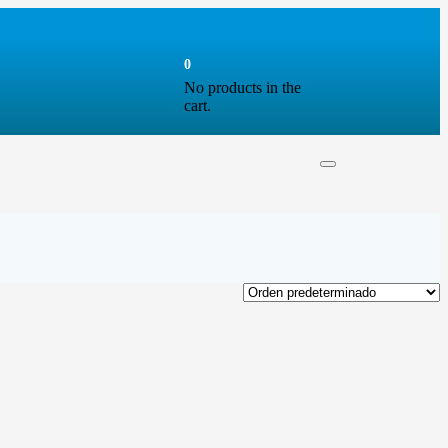
0
No products in the
cart.