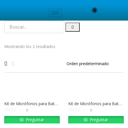
0
Mostrando los 2 resultados
Kit de Micrófonos para Batería Best Sound MKE 600 | Juego Completo de 7 Piezas
Kit de Micrófonos para Batería BestSound BEST Q7KIT-C
0
0
Preguntar
Preguntar