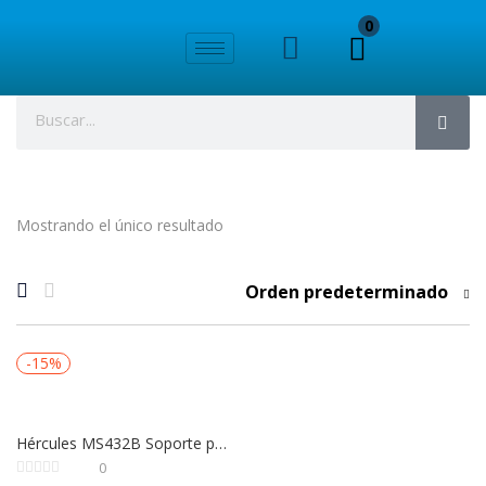
0
Mostrando el único resultado
Orden predeterminado
-15%
Hércules MS432B Soporte para micrófono con trípode de giro rápido y pluma 2 en 1
0