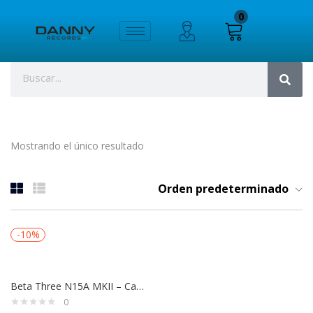
0
Mostrando el único resultado
Orden predeterminado
-10%
Beta Three N15A MKII – Caja Amplificada de 15″ con USB y 400W RMS
0