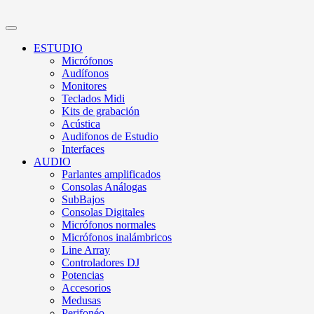
ESTUDIO
Micrófonos
Audífonos
Monitores
Teclados Midi
Kits de grabación
Acústica
Audifonos de Estudio
Interfaces
AUDIO
Parlantes amplificados
Consolas Análogas
SubBajos
Consolas Digitales
Micrófonos normales
Micrófonos inalámbricos
Line Array
Controladores DJ
Potencias
Accesorios
Medusas
Perifonéo