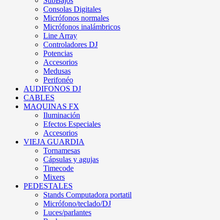
SubBajos
Consolas Digitales
Micrófonos normales
Micrófonos inalámbricos
Line Array
Controladores DJ
Potencias
Accesorios
Medusas
Perifonéo
AUDIFONOS DJ
CABLES
MAQUINAS FX
Iluminación
Efectos Especiales
Accesorios
VIEJA GUARDIA
Tornamesas
Cápsulas y agujas
Timecode
Mixers
PEDESTALES
Stands Computadora portatil
Micrófono/teclado/DJ
Luces/parlantes