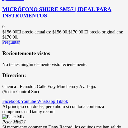
MICRÓFONO SHURE SM57 | IDEAL PARA
INSTRUMENTOS
0
$
156.00
El precio actual es: $156.00.
$
170.00
El precio original era:
$170.00.
Preguntar
Recientemente vistos
No tienes ningún elemento visto recientemente.
Direccion:
Cuenca - Ecuador, Calle Fray Marchena y Av. Loja.
(Sector Control Sur)
Facebook
Youtube
Whatsapp
Tiktok
Al principio con dudas, pero ahora si con toda confianza
compramos en Danny record
Peter Mix
DJ
Si recomiento compar en Dany Record, los equipos me han salido