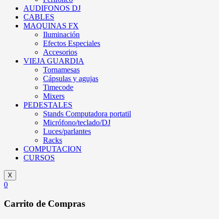
AUDIFONOS DJ
CABLES
MAQUINAS FX
Iluminación
Efectos Especiales
Accesorios
VIEJA GUARDIA
Tornamesas
Cápsulas y agujas
Timecode
Mixers
PEDESTALES
Stands Computadora portatil
Micrófono/teclado/DJ
Luces/parlantes
Racks
COMPUTACION
CURSOS
X
0
Carrito de Compras