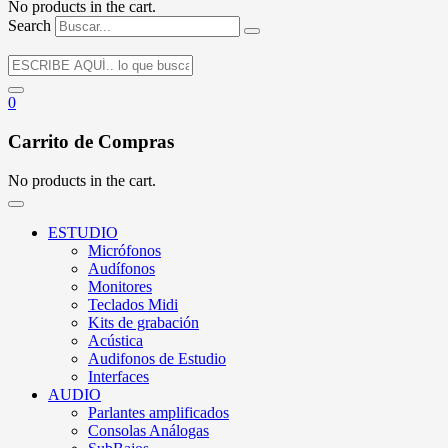
No products in the cart.
Search
0
Carrito de Compras
No products in the cart.
ESTUDIO
Micrófonos
Audífonos
Monitores
Teclados Midi
Kits de grabación
Acústica
Audifonos de Estudio
Interfaces
AUDIO
Parlantes amplificados
Consolas Análogas