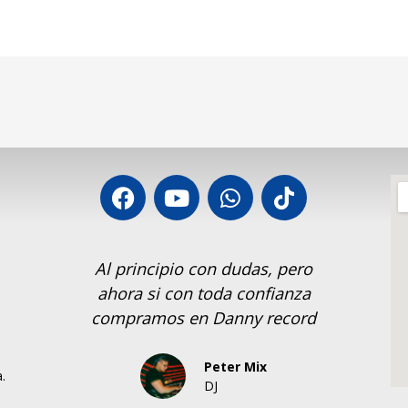
or!!
Al principio con dudas, pero
S
s
ahora si con toda confianza
Rec
compramos en Danny record
Peter Mix
.
DJ