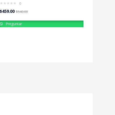
0
$
459.00
$
540.00
Preguntar