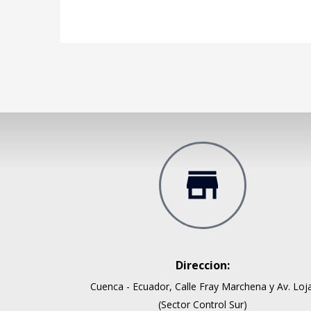
Trabajando siempre con lo mej
comprado en Danny Record
Alejandro Landivar
Direccion:
VDJ.
Cuenca - Ecuador, Calle Fray Marchena y Av. Loja
(Sector Control Sur)