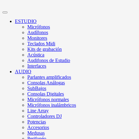
ESTUDIO
Micrófonos
Audífonos
Monitores
Teclados Midi
Kits de grabación
Acústica
Audifonos de Estudio
Interfaces
AUDIO
Parlantes amplificados
Consolas Análogas
SubBajos
Consolas Digitales
Micrófonos normales
Micrófonos inalámbricos
Line Array
Controladores DJ
Potencias
Accesorios
Medusas
Perifonéo