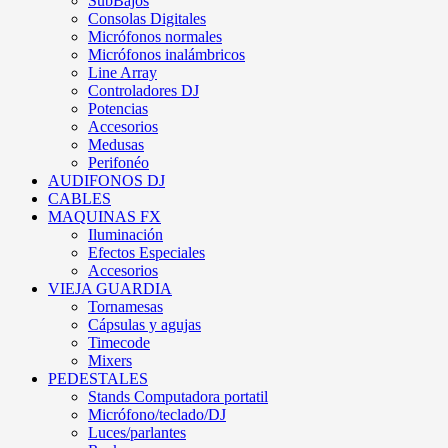
SubBajos
Consolas Digitales
Micrófonos normales
Micrófonos inalámbricos
Line Array
Controladores DJ
Potencias
Accesorios
Medusas
Perifonéo
AUDIFONOS DJ
CABLES
MAQUINAS FX
Iluminación
Efectos Especiales
Accesorios
VIEJA GUARDIA
Tornamesas
Cápsulas y agujas
Timecode
Mixers
PEDESTALES
Stands Computadora portatil
Micrófono/teclado/DJ
Luces/parlantes