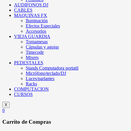
AUDIFONOS DJ
CABLES
MAQUINAS FX
Iluminación
Efectos Especiales
Accesorios
VIEJA GUARDIA
Tornamesas
Cápsulas y agujas
Timecode
Mixers
PEDESTALES
Stands Computadora portatil
Micrófono/teclado/DJ
Luces/parlantes
Racks
COMPUTACION
CURSOS
X
0
Carrito de Compras