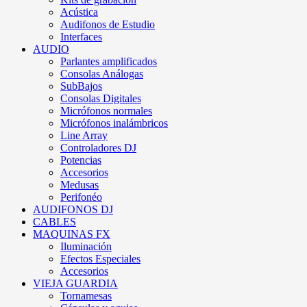
Acústica
Audifonos de Estudio
Interfaces
AUDIO
Parlantes amplificados
Consolas Análogas
SubBajos
Consolas Digitales
Micrófonos normales
Micrófonos inalámbricos
Line Array
Controladores DJ
Potencias
Accesorios
Medusas
Perifonéo
AUDIFONOS DJ
CABLES
MAQUINAS FX
Iluminación
Efectos Especiales
Accesorios
VIEJA GUARDIA
Tornamesas