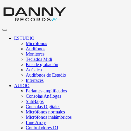
ESTUDIO
Micrófonos
Audífonos
Monitores
Teclados Midi
Kits de grabación
Acústica
Audifonos de Estudio
Interfaces
AUDIO
Parlantes amplificados
Consolas Análogas
SubBajos
Consolas Digitales
Micrófonos normales
Micrófonos inalámbricos
Line Array
Controladores DJ