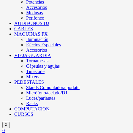
Potencias
Accesorios
Medusas
Perifonéo
AUDIFONOS DJ
CABLES
MAQUINAS FX
Iluminación
Efectos Especiales
Accesorios
VIEJA GUARDIA
Tornamesas
Cápsulas y agujas
Timecode
Mixers
PEDESTALES
Stands Computadora portatil
Micrófono/teclado/DJ
Luces/parlantes
Racks
COMPUTACION
CURSOS
X
0