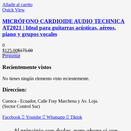
Añadir al carrito
Quick View
MICRÓFONO CARDIOIDE AUDIO TECHNICA
AT2021 | Ideal para guitarras acústicas, aéreos,
piano y grupos vocales
0
$
125.00
El
$
175.00
El
Preguntar
precio
precio
actual
original
es:
era:
Recientemente vistos
$125.00.
$175.00.
No tienes ningún elemento visto recientemente.
Direccion:
Cuenca - Ecuador, Calle Fray Marchena y Av. Loja.
(Sector Control Sur)
Facebook
Youtube
Whatsapp
Tiktok
Al principio con dudas, pero ahora si con