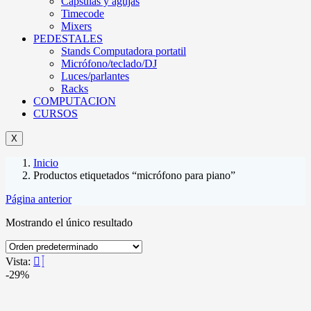
Cápsulas y agujas
Timecode
Mixers
PEDESTALES
Stands Computadora portatil
Micrófono/teclado/DJ
Luces/parlantes
Racks
COMPUTACION
CURSOS
X
Inicio
Productos etiquetados “micrófono para piano”
Página anterior
Mostrando el único resultado
Vista:
-29%