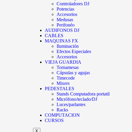
Controladores DJ
Potencias
Accesorios
Medusas
Perifonéo
AUDIFONOS DJ
CABLES
MAQUINAS FX
Iluminación
Efectos Especiales
Accesorios
VIEJA GUARDIA
Tornamesas
Cápsulas y agujas
Timecode
Mixers
PEDESTALES
Stands Computadora portatil
Micrófono/teclado/DJ
Luces/parlantes
Racks
COMPUTACION
CURSOS
X