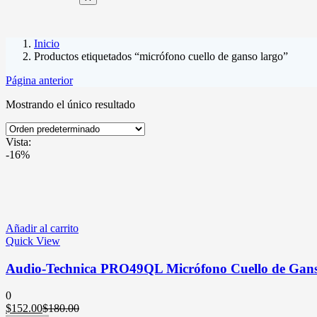
Inicio
Productos etiquetados “micrófono cuello de ganso largo”
Página anterior
Mostrando el único resultado
Vista:
-16%
Añadir al carrito
Quick View
Audio-Technica PRO49QL Micrófono Cuello de Gans
0
$
152.00
$
180.00