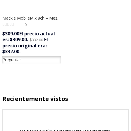
Mackie MobileMix 8ch – Mezclador Compacto con Bluetooth y USB ¡Ideal para DJs y Podcast!
0
$
309.00
El precio actual
es: $309.00.
El
$
332.00
precio original era:
$332.00.
Preguntar
Recientemente vistos