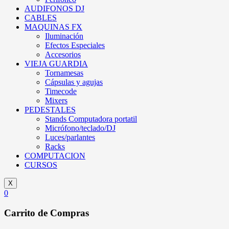
AUDIFONOS DJ
CABLES
MAQUINAS FX
Iluminación
Efectos Especiales
Accesorios
VIEJA GUARDIA
Tornamesas
Cápsulas y agujas
Timecode
Mixers
PEDESTALES
Stands Computadora portatil
Micrófono/teclado/DJ
Luces/parlantes
Racks
COMPUTACION
CURSOS
X
0
Carrito de Compras