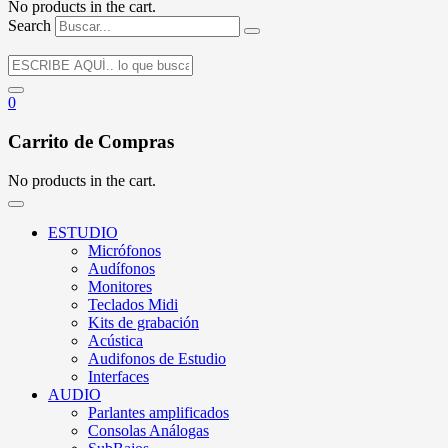
No products in the cart.
Search
0
Carrito de Compras
No products in the cart.
ESTUDIO
Micrófonos
Audífonos
Monitores
Teclados Midi
Kits de grabación
Acústica
Audifonos de Estudio
Interfaces
AUDIO
Parlantes amplificados
Consolas Análogas