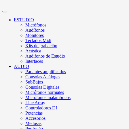
ESTUDIO
Micrófonos
Audífonos
Monitores
Teclados Midi
Kits de grabación
Acústica
Audifonos de Estudio
Interfaces
AUDIO
Parlantes amplificados
Consolas Análogas
SubBajos
Consolas Digitales
Micrófonos normales
Micrófonos inalámbricos
Line Array
Controladores DJ
Potencias
Accesorios
Medusas
Perifonéo