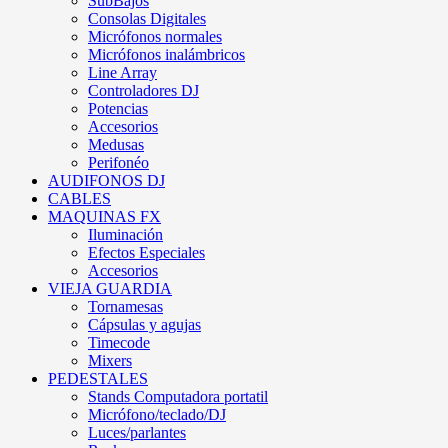
SubBajos
Consolas Digitales
Micrófonos normales
Micrófonos inalámbricos
Line Array
Controladores DJ
Potencias
Accesorios
Medusas
Perifonéo
AUDIFONOS DJ
CABLES
MAQUINAS FX
Iluminación
Efectos Especiales
Accesorios
VIEJA GUARDIA
Tornamesas
Cápsulas y agujas
Timecode
Mixers
PEDESTALES
Stands Computadora portatil
Micrófono/teclado/DJ
Luces/parlantes