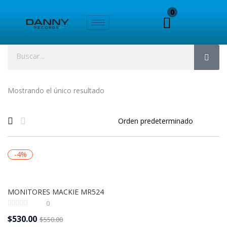
0
Mostrando el único resultado
-4%
MONITORES MACKIE MR524
0
$
530.00
$
550.00