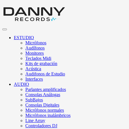
ESTUDIO
Micrófonos
Audífonos
Monitores
Teclados Midi
Kits de grabación
Acústica
Audifonos de Estudio
Interfaces
AUDIO
Parlantes amplificados
Consolas Análogas
SubBajos
Consolas Digitales
Micrófonos normales
Micrófonos inalámbricos
Line Array
Controladores DJ