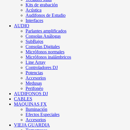
Kits de grabación
Acústica
Audifonos de Estudio
Interfaces
AUDIO
Parlantes amplificados
Consolas Análogas
SubBajos
Consolas Digitales
Micrófonos normales
Micrófonos inalámbricos
Line Array
Controladores DJ
Potencias
Accesorios
Medusas
Perifonéo
AUDIFONOS DJ
CABLES
MAQUINAS FX
Iluminación
Efectos Especiales
Accesorios
VIEJA GUARDIA