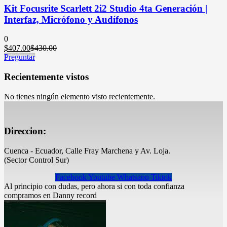
Kit Focusrite Scarlett 2i2 Studio 4ta Generación |
Interfaz, Micrófono y Audífonos
0
El
El
$
407.00
$
430.00
precio
precio
Preguntar
actual
original
es:
era:
Recientemente vistos
$407.00.
$430.00.
No tienes ningún elemento visto recientemente.
Direccion:
Cuenca - Ecuador, Calle Fray Marchena y Av. Loja.
(Sector Control Sur)
Facebook
Youtube
Whatsapp
Tiktok
Al principio con dudas, pero ahora si con toda confianza
compramos en Danny record