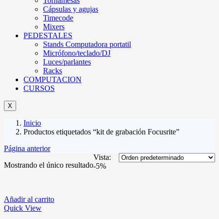
Tornamesas
Cápsulas y agujas
Timecode
Mixers
PEDESTALES
Stands Computadora portatil
Micrófono/teclado/DJ
Luces/parlantes
Racks
COMPUTACION
CURSOS
X
Inicio
Productos etiquetados “kit de grabación Focusrite”
Página anterior
Vista:
Mostrando el único resultado
-5%
Añadir al carrito
Quick View