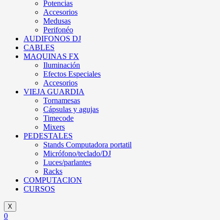
Potencias
Accesorios
Medusas
Perifonéo
AUDIFONOS DJ
CABLES
MAQUINAS FX
Iluminación
Efectos Especiales
Accesorios
VIEJA GUARDIA
Tornamesas
Cápsulas y agujas
Timecode
Mixers
PEDESTALES
Stands Computadora portatil
Micrófono/teclado/DJ
Luces/parlantes
Racks
COMPUTACION
CURSOS
X
0