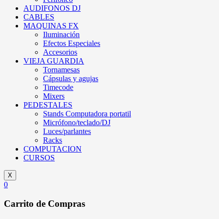
AUDIFONOS DJ
CABLES
MAQUINAS FX
Iluminación
Efectos Especiales
Accesorios
VIEJA GUARDIA
Tornamesas
Cápsulas y agujas
Timecode
Mixers
PEDESTALES
Stands Computadora portatil
Micrófono/teclado/DJ
Luces/parlantes
Racks
COMPUTACION
CURSOS
X
0
Carrito de Compras