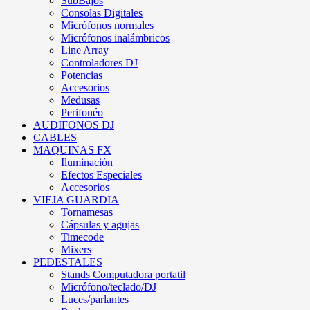
SubBajos
Consolas Digitales
Micrófonos normales
Micrófonos inalámbricos
Line Array
Controladores DJ
Potencias
Accesorios
Medusas
Perifonéo
AUDIFONOS DJ
CABLES
MAQUINAS FX
Iluminación
Efectos Especiales
Accesorios
VIEJA GUARDIA
Tornamesas
Cápsulas y agujas
Timecode
Mixers
PEDESTALES
Stands Computadora portatil
Micrófono/teclado/DJ
Luces/parlantes