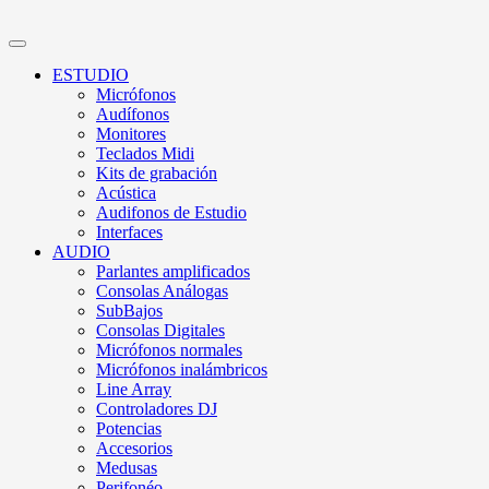
ESTUDIO
Micrófonos
Audífonos
Monitores
Teclados Midi
Kits de grabación
Acústica
Audifonos de Estudio
Interfaces
AUDIO
Parlantes amplificados
Consolas Análogas
SubBajos
Consolas Digitales
Micrófonos normales
Micrófonos inalámbricos
Line Array
Controladores DJ
Potencias
Accesorios
Medusas
Perifonéo