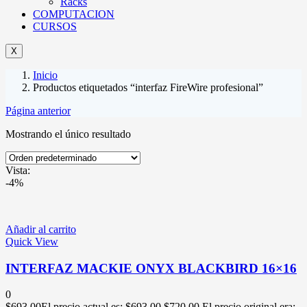
Racks
COMPUTACION
CURSOS
X
Inicio
Productos etiquetados “interfaz FireWire profesional”
Página anterior
Mostrando el único resultado
Vista:
-4%
Añadir al carrito
Quick View
INTERFAZ MACKIE ONYX BLACKBIRD 16×16
0
$
693.00
El precio actual es: $693.00.
$
720.00
El precio original era: