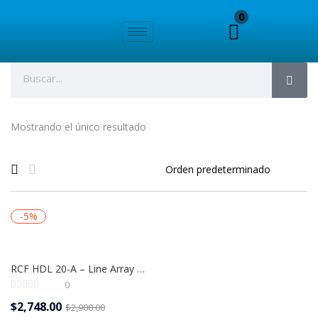
0
Mostrando el único resultado
-5%
RCF HDL 20-A – Line Array Activo Profesional 1400 W con DSP y 135 dB SPL
0
$
2,748.00
$
2,900.00