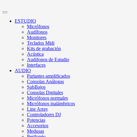
ESTUDIO
Micrófonos
Audífonos
Monitores
Teclados Midi
Kits de grabación
Acústica
Audifonos de Estudio
Interfaces
AUDIO
Parlantes amplificados
Consolas Análogas
SubBajos
Consolas Digitales
Micrófonos normales
Micrófonos inalámbricos
Line Array
Controladores DJ
Potencias
Accesorios
Medusas
Perifonéo