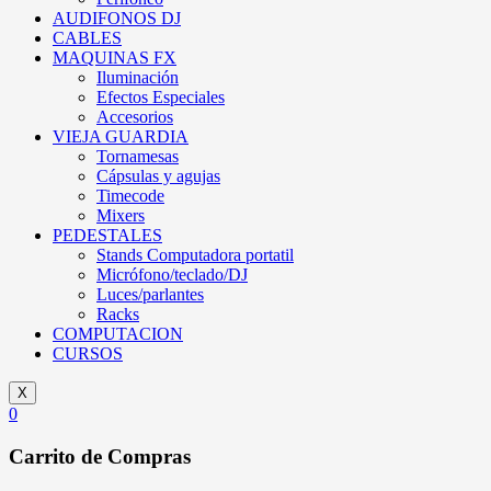
AUDIFONOS DJ
CABLES
MAQUINAS FX
Iluminación
Efectos Especiales
Accesorios
VIEJA GUARDIA
Tornamesas
Cápsulas y agujas
Timecode
Mixers
PEDESTALES
Stands Computadora portatil
Micrófono/teclado/DJ
Luces/parlantes
Racks
COMPUTACION
CURSOS
X
0
Carrito de Compras