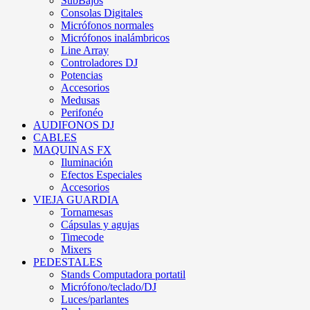
SubBajos
Consolas Digitales
Micrófonos normales
Micrófonos inalámbricos
Line Array
Controladores DJ
Potencias
Accesorios
Medusas
Perifonéo
AUDIFONOS DJ
CABLES
MAQUINAS FX
Iluminación
Efectos Especiales
Accesorios
VIEJA GUARDIA
Tornamesas
Cápsulas y agujas
Timecode
Mixers
PEDESTALES
Stands Computadora portatil
Micrófono/teclado/DJ
Luces/parlantes