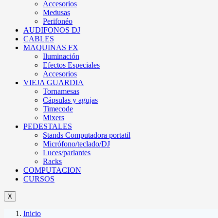
Accesorios
Medusas
Perifonéo
AUDIFONOS DJ
CABLES
MAQUINAS FX
Iluminación
Efectos Especiales
Accesorios
VIEJA GUARDIA
Tornamesas
Cápsulas y agujas
Timecode
Mixers
PEDESTALES
Stands Computadora portatil
Micrófono/teclado/DJ
Luces/parlantes
Racks
COMPUTACION
CURSOS
X
Inicio