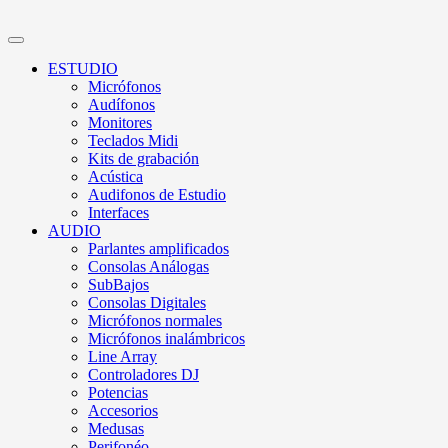
ESTUDIO
Micrófonos
Audífonos
Monitores
Teclados Midi
Kits de grabación
Acústica
Audifonos de Estudio
Interfaces
AUDIO
Parlantes amplificados
Consolas Análogas
SubBajos
Consolas Digitales
Micrófonos normales
Micrófonos inalámbricos
Line Array
Controladores DJ
Potencias
Accesorios
Medusas
Perifonéo