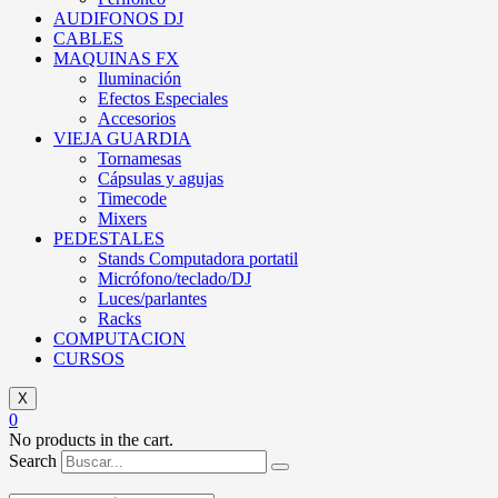
AUDIFONOS DJ
CABLES
MAQUINAS FX
Iluminación
Efectos Especiales
Accesorios
VIEJA GUARDIA
Tornamesas
Cápsulas y agujas
Timecode
Mixers
PEDESTALES
Stands Computadora portatil
Micrófono/teclado/DJ
Luces/parlantes
Racks
COMPUTACION
CURSOS
X
0
No products in the cart.
Search