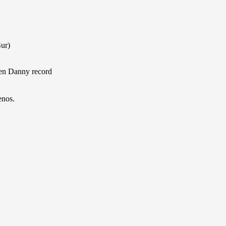
Sur)
 en Danny record
enos.