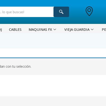
J
CABLES
MAQUINAS FX
VIEJA GUARDIA
P
an con tu selección.