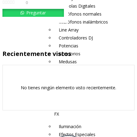
0
Consolas Digitales
Preguntar
Micrófonos normales
Micrófonos inalámbricos
Line Array
Controladores DJ
Potencias
Recientemente vistos
Accesorios
Medusas
Perifonéo
AUDIFONOS
No tienes ningún elemento visto recientemente.
DJ
CABLES
MAQUINAS
FX
Iluminación
Efectos Especiales