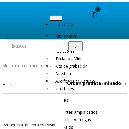
0
ESTUDIO
Micrófonos
Audífonos
Monitores
Teclados Midi
Mostrando el único resultado
Kits de grabación
Acústica
Audifonos de Estudio
Orden predeterminado
Interfaces
AUDIO
Parlantes amplificados
Consolas Análogas
Parlantes Ambientales Pasivos England Sound ES-A8T2B | Sonido Potente y Profesional
SubBajos