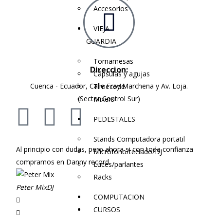
Accesorios
VIEJA
GUARDIA
Tornamesas
Direccion:
Cápsulas y agujas
Cuenca - Ecuador, Calle Fray Marchena y Av. Loja.
Timecode
(Sector Control Sur)
Mixers
PEDESTALES
Stands Computadora portatil
y
Al principio con dudas, pero ahora si con toda confianza
Si 
Micrófono/teclado/DJ
compramos en Danny record
han
Luces/parlantes
Racks
Peter Mix
DJ
Dj 
COMPUTACION
CURSOS