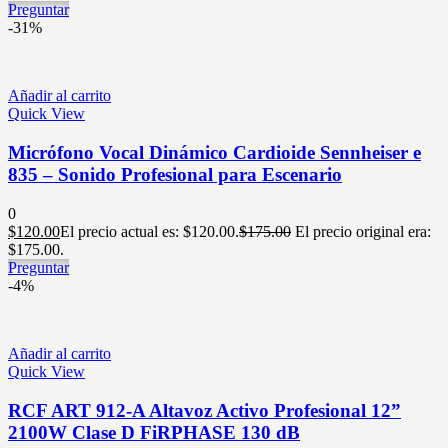
Preguntar
-31%
Añadir al carrito
Quick View
Micrófono Vocal Dinámico Cardioide Sennheiser e
835 – Sonido Profesional para Escenario
0
$
120.00
El precio actual es: $120.00.
$
175.00
El precio original era:
$175.00.
Preguntar
-4%
Añadir al carrito
Quick View
RCF ART 912-A Altavoz Activo Profesional 12”
2100W Clase D FiRPHASE 130 dB