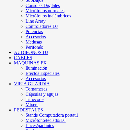
SubBajos
Consolas Digitales
Micrófonos normales
Micrófonos inalámbricos
Line Array
Controladores DJ
Potencias
Accesorios
Medusas
Perifonéo
AUDIFONOS DJ
CABLES
MAQUINAS FX
Iluminación
Efectos Especiales
Accesorios
VIEJA GUARDIA
Tornamesas
Cápsulas y agujas
Timecode
Mixers
PEDESTALES
Stands Computadora portatil
Micrófono/teclado/DJ
Luces/parlantes