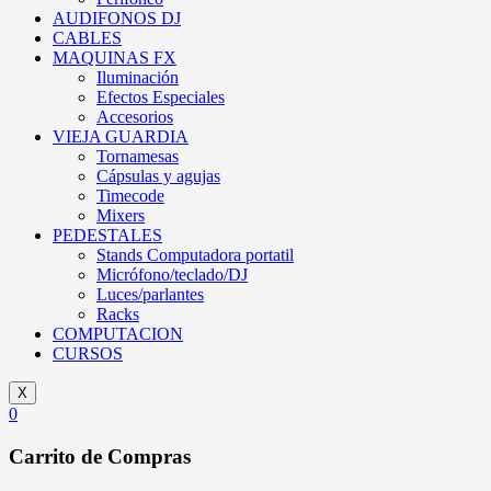
AUDIFONOS DJ
CABLES
MAQUINAS FX
Iluminación
Efectos Especiales
Accesorios
VIEJA GUARDIA
Tornamesas
Cápsulas y agujas
Timecode
Mixers
PEDESTALES
Stands Computadora portatil
Micrófono/teclado/DJ
Luces/parlantes
Racks
COMPUTACION
CURSOS
X
0
Carrito de Compras