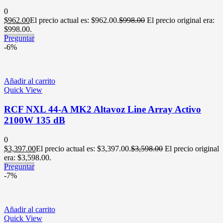
0
$
962.00
El precio actual es: $962.00.
$
998.00
El precio original era:
$998.00.
Preguntar
-6%
Añadir al carrito
Quick View
RCF NXL 44-A MK2 Altavoz Line Array Activo
2100W 135 dB
0
$
3,397.00
El precio actual es: $3,397.00.
$
3,598.00
El precio original
era: $3,598.00.
Preguntar
-7%
Añadir al carrito
Quick View