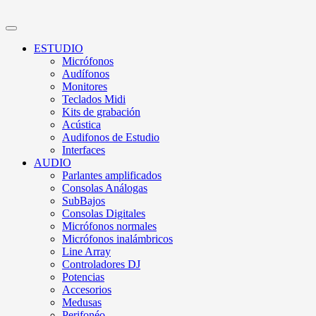
ESTUDIO
Micrófonos
Audífonos
Monitores
Teclados Midi
Kits de grabación
Acústica
Audifonos de Estudio
Interfaces
AUDIO
Parlantes amplificados
Consolas Análogas
SubBajos
Consolas Digitales
Micrófonos normales
Micrófonos inalámbricos
Line Array
Controladores DJ
Potencias
Accesorios
Medusas
Perifonéo