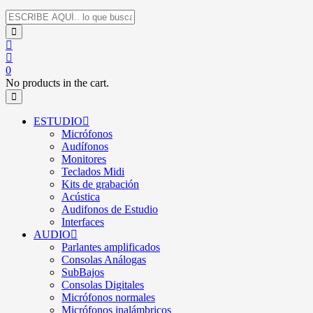
0
No products in the cart.
ESTUDIO
Micrófonos
Audífonos
Monitores
Teclados Midi
Kits de grabación
Acústica
Audifonos de Estudio
Interfaces
AUDIO
Parlantes amplificados
Consolas Análogas
SubBajos
Consolas Digitales
Micrófonos normales
Micrófonos inalámbricos