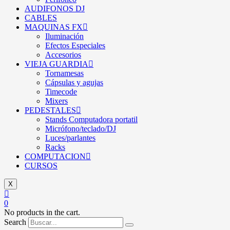
AUDIFONOS DJ
CABLES
MAQUINAS FX
Iluminación
Efectos Especiales
Accesorios
VIEJA GUARDIA
Tornamesas
Cápsulas y agujas
Timecode
Mixers
PEDESTALES
Stands Computadora portatil
Micrófono/teclado/DJ
Luces/parlantes
Racks
COMPUTACION
CURSOS
X
0
No products in the cart.
Search