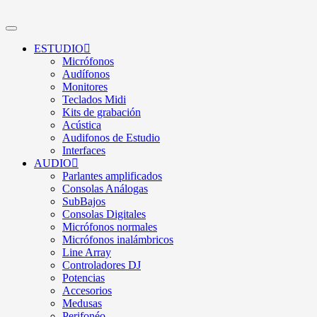
ESTUDIO
Micrófonos
Audífonos
Monitores
Teclados Midi
Kits de grabación
Acústica
Audifonos de Estudio
Interfaces
AUDIO
Parlantes amplificados
Consolas Análogas
SubBajos
Consolas Digitales
Micrófonos normales
Micrófonos inalámbricos
Line Array
Controladores DJ
Potencias
Accesorios
Medusas
Perifonéo