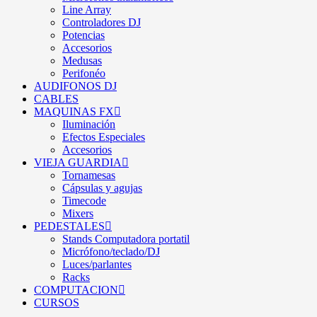
Line Array
Controladores DJ
Potencias
Accesorios
Medusas
Perifonéo
AUDIFONOS DJ
CABLES
MAQUINAS FX
Iluminación
Efectos Especiales
Accesorios
VIEJA GUARDIA
Tornamesas
Cápsulas y agujas
Timecode
Mixers
PEDESTALES
Stands Computadora portatil
Micrófono/teclado/DJ
Luces/parlantes
Racks
COMPUTACION
CURSOS