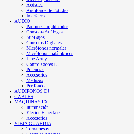
Acústica
Audifonos de Estudio
Interfaces
AUDIO
Parlantes amplificados
Consolas Análogas
SubBajos
Consolas Digitales
Micrófonos normales
Micrófonos inalámbricos
Line Array
Controladores DJ
Potencias
Accesorios
Medusas
Perifonéo
AUDIFONOS DJ
CABLES
MAQUINAS FX
Iluminación
Efectos Especiales
Accesorios
VIEJA GUARDIA
Tornamesas