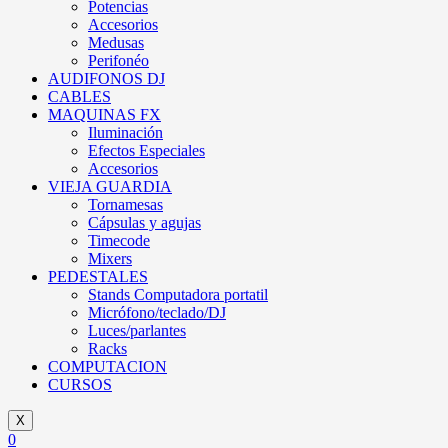
Potencias
Accesorios
Medusas
Perifonéo
AUDIFONOS DJ
CABLES
MAQUINAS FX
Iluminación
Efectos Especiales
Accesorios
VIEJA GUARDIA
Tornamesas
Cápsulas y agujas
Timecode
Mixers
PEDESTALES
Stands Computadora portatil
Micrófono/teclado/DJ
Luces/parlantes
Racks
COMPUTACION
CURSOS
X
0