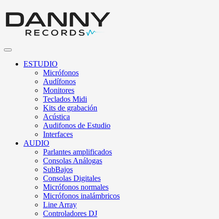
ESTUDIO
Micrófonos
Audífonos
Monitores
Teclados Midi
Kits de grabación
Acústica
Audifonos de Estudio
Interfaces
AUDIO
Parlantes amplificados
Consolas Análogas
SubBajos
Consolas Digitales
Micrófonos normales
Micrófonos inalámbricos
Line Array
Controladores DJ