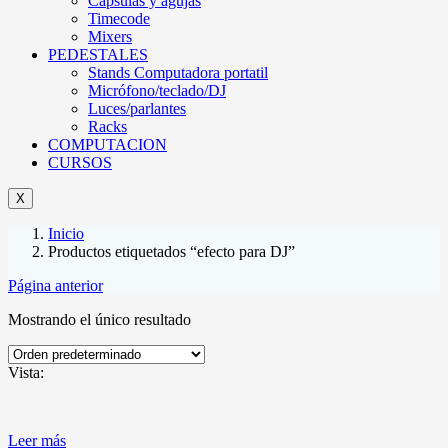
Cápsulas y agujas
Timecode
Mixers
PEDESTALES
Stands Computadora portatil
Micrófono/teclado/DJ
Luces/parlantes
Racks
COMPUTACION
CURSOS
X
Inicio
Productos etiquetados “efecto para DJ”
Página anterior
Mostrando el único resultado
Vista:
Leer más