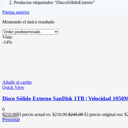
Productos etiquetados “DiscoSólidoExterno”
Página anterior
Mostrando el único resultado
Vista:
-14%
Añadir al carrito
Quick View
Disco Sólido Externo SanDisk 1TB | Velocidad 1050MB
0
$
210.00
El precio actual es: $210.00.
$
245.00
El precio original era: 
Preguntar