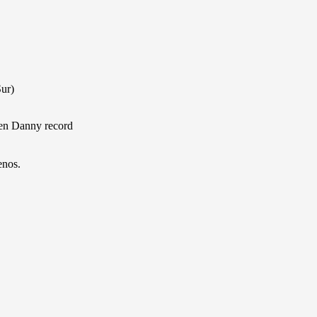
Sur)
 en Danny record
enos.