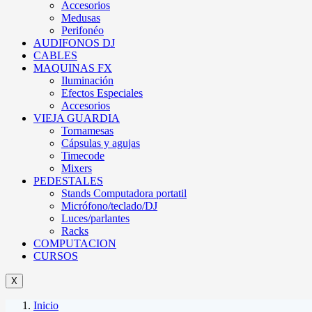
Accesorios
Medusas
Perifonéo
AUDIFONOS DJ
CABLES
MAQUINAS FX
Iluminación
Efectos Especiales
Accesorios
VIEJA GUARDIA
Tornamesas
Cápsulas y agujas
Timecode
Mixers
PEDESTALES
Stands Computadora portatil
Micrófono/teclado/DJ
Luces/parlantes
Racks
COMPUTACION
CURSOS
X
Inicio