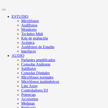
ESTUDIO
Micrófonos
Audífonos
Monitores
Teclados Midi
Kits de grabación
Acústica
Audifonos de Estudio
Interfaces
AUDIO
Parlantes amplificados
Consolas Análogas
SubBajos
Consolas Digitales
Micrófonos normales
Micrófonos inalámbricos
Line Array
Controladores DJ
Potencias
Accesorios
Medusas
Perifonéo