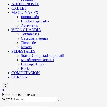
AUDIFONOS DJ
CABLES
MAQUINAS FX
Iluminación
Efectos Especiales
Accesorios
VIEJA GUARDIA
Tornamesas
Cápsulas y agujas
Timecode
Mixers
PEDESTALES
Stands Computadora portatil
Micrófono/teclado/DJ
Luces/parlantes
Racks
COMPUTACION
CURSOS
X
0
No products in the cart.
Search