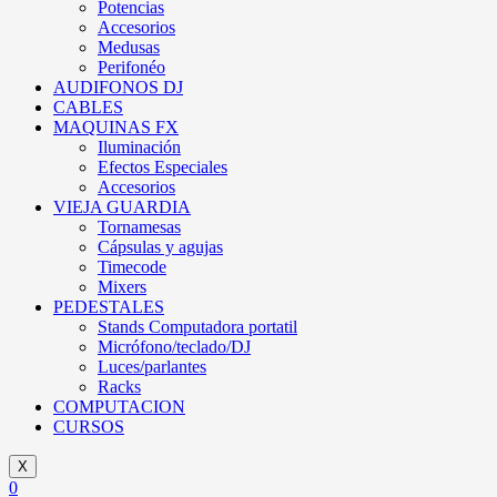
Potencias
Accesorios
Medusas
Perifonéo
AUDIFONOS DJ
CABLES
MAQUINAS FX
Iluminación
Efectos Especiales
Accesorios
VIEJA GUARDIA
Tornamesas
Cápsulas y agujas
Timecode
Mixers
PEDESTALES
Stands Computadora portatil
Micrófono/teclado/DJ
Luces/parlantes
Racks
COMPUTACION
CURSOS
X
0