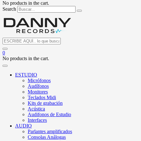
No products in the cart.
Search
0
No products in the cart.
ESTUDIO
Micrófonos
Audífonos
Monitores
Teclados Midi
Kits de grabación
Acústica
Audifonos de Estudio
Interfaces
AUDIO
Parlantes amplificados
Consolas Análogas