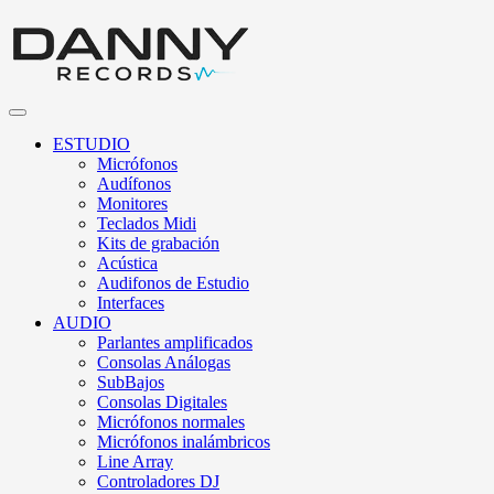
ESTUDIO
Micrófonos
Audífonos
Monitores
Teclados Midi
Kits de grabación
Acústica
Audifonos de Estudio
Interfaces
AUDIO
Parlantes amplificados
Consolas Análogas
SubBajos
Consolas Digitales
Micrófonos normales
Micrófonos inalámbricos
Line Array
Controladores DJ