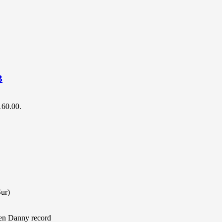
B
$160.00.
Sur)
 en Danny record