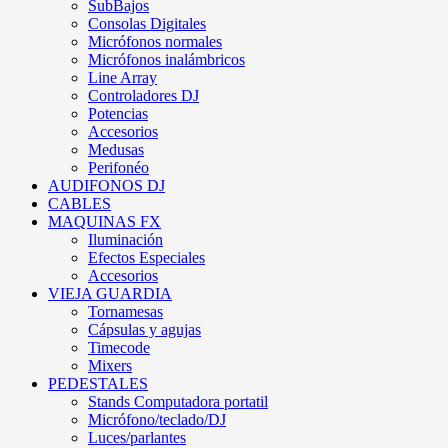
SubBajos
Consolas Digitales
Micrófonos normales
Micrófonos inalámbricos
Line Array
Controladores DJ
Potencias
Accesorios
Medusas
Perifonéo
AUDIFONOS DJ
CABLES
MAQUINAS FX
Iluminación
Efectos Especiales
Accesorios
VIEJA GUARDIA
Tornamesas
Cápsulas y agujas
Timecode
Mixers
PEDESTALES
Stands Computadora portatil
Micrófono/teclado/DJ
Luces/parlantes