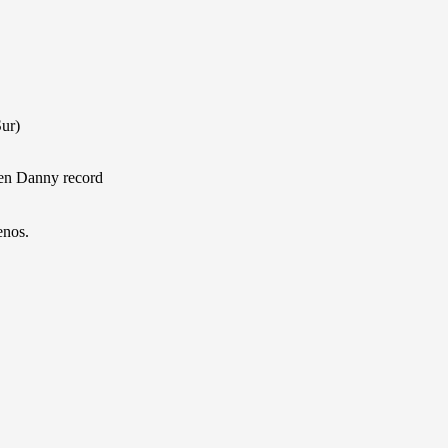
Sur)
 en Danny record
enos.