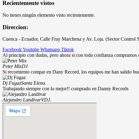
es:
era:
Recientemente vistos
$210.00.
$245.00.
No tienes ningún elemento visto recientemente.
Direccion:
Cuenca - Ecuador, Calle Fray Marchena y Av. Loja. (Sector Control 
Facebook
Youtube
Whatsapp
Tiktok
Al principio con dudas, pero ahora si con toda confianza compramos
Peter Mix
DJ
Si recomiento compar en Dany Record, los equipos me han salido bu
Dj Fugaz
Santa Elena.
Trabajando siempre con lo mejor!! comprado en Danny Records
Alejandro Landivar
VDJ.