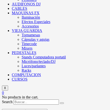
AUDIFONOS DJ
CABLES
MAQUINAS FX
Iluminación
Efectos Especiales
Accesorios
VIEJA GUARDIA
Tornamesas
Cápsulas y agujas
Timecode
Mixers
PEDESTALES
Stands Computadora portatil
Micrófono/teclado/DJ
Luces/parlantes
Racks
COMPUTACION
CURSOS
X
0
No products in the cart.
Search