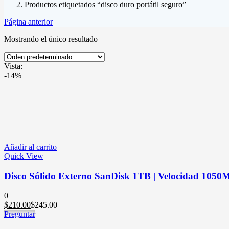
Productos etiquetados “disco duro portátil seguro”
Página anterior
Mostrando el único resultado
Vista:
-14%
Añadir al carrito
Quick View
Disco Sólido Externo SanDisk 1TB | Velocidad 1050MB
0
El
El
$
210.00
$
245.00
precio
precio
Preguntar
actual
original