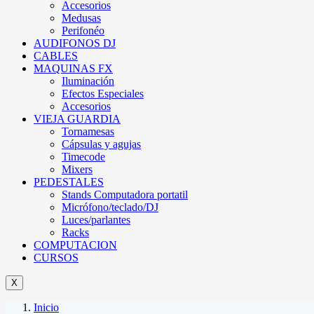
Accesorios
Medusas
Perifonéo
AUDIFONOS DJ
CABLES
MAQUINAS FX
Iluminación
Efectos Especiales
Accesorios
VIEJA GUARDIA
Tornamesas
Cápsulas y agujas
Timecode
Mixers
PEDESTALES
Stands Computadora portatil
Micrófono/teclado/DJ
Luces/parlantes
Racks
COMPUTACION
CURSOS
X
Inicio