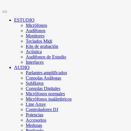
ESTUDIO
Micrófonos
Audífonos
Monitores
Teclados Midi
Kits de grabación
Acústica
Audifonos de Estudio
Interfaces
AUDIO
Parlantes amplificados
Consolas Análogas
SubBajos
Consolas Digitales
Micrófonos normales
Micrófonos inalámbricos
Line Array
Controladores DJ
Potencias
Accesorios
Medusas
Perifonéo