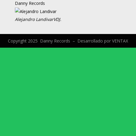
Danny Records
Alejandro Landivar
VDJ.
Copyright 2025 Danny Records –
Desarrollado por
VENTAX