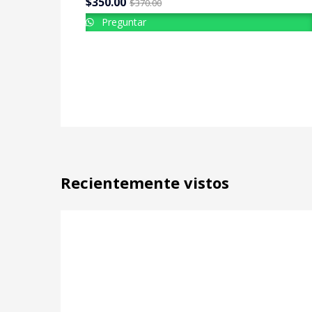
$
350.00
$
370.00
Preguntar
Recientemente vistos