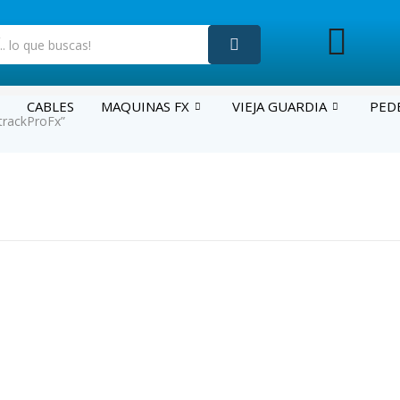
CABLES
MAQUINAS FX
VIEJA GUARDIA
PED
trackProFx”