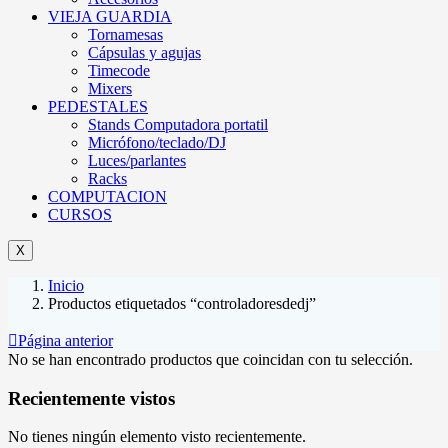
VIEJA GUARDIA
Tornamesas
Cápsulas y agujas
Timecode
Mixers
PEDESTALES
Stands Computadora portatil
Micrófono/teclado/DJ
Luces/parlantes
Racks
COMPUTACION
CURSOS
X
Inicio
Productos etiquetados “controladoresdedj”
Página anterior
No se han encontrado productos que coincidan con tu selección.
Recientemente vistos
No tienes ningún elemento visto recientemente.