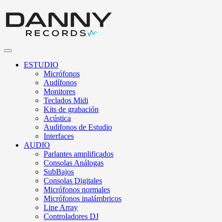
ESTUDIO
Micrófonos
Audífonos
Monitores
Teclados Midi
Kits de grabación
Acústica
Audifonos de Estudio
Interfaces
AUDIO
Parlantes amplificados
Consolas Análogas
SubBajos
Consolas Digitales
Micrófonos normales
Micrófonos inalámbricos
Line Array
Controladores DJ