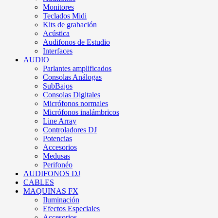
Monitores
Teclados Midi
Kits de grabación
Acústica
Audifonos de Estudio
Interfaces
AUDIO
Parlantes amplificados
Consolas Análogas
SubBajos
Consolas Digitales
Micrófonos normales
Micrófonos inalámbricos
Line Array
Controladores DJ
Potencias
Accesorios
Medusas
Perifonéo
AUDIFONOS DJ
CABLES
MAQUINAS FX
Iluminación
Efectos Especiales
Accesorios