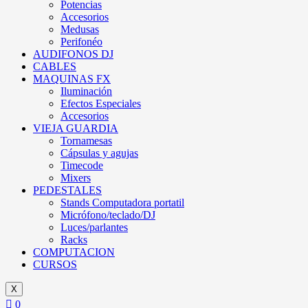
Potencias
Accesorios
Medusas
Perifonéo
AUDIFONOS DJ
CABLES
MAQUINAS FX
Iluminación
Efectos Especiales
Accesorios
VIEJA GUARDIA
Tornamesas
Cápsulas y agujas
Timecode
Mixers
PEDESTALES
Stands Computadora portatil
Micrófono/teclado/DJ
Luces/parlantes
Racks
COMPUTACION
CURSOS
X
0