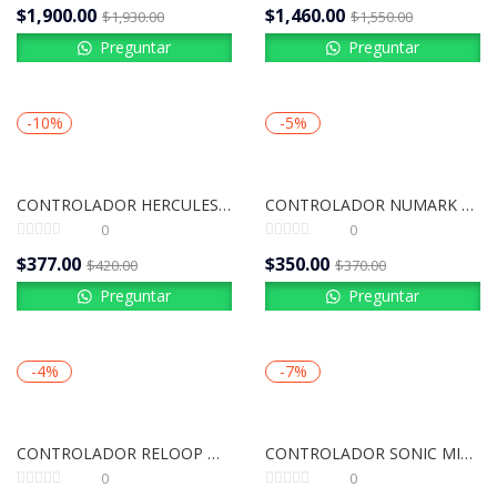
$
1,900.00
$
1,460.00
$
1,930.00
$
1,550.00
Preguntar
Preguntar
-10%
-5%
CONTROLADOR HERCULES INPULSE 300 MK2
CONTROLADOR NUMARK MIXTRACK PRO FX
0
0
$
377.00
$
350.00
$
420.00
$
370.00
Preguntar
Preguntar
-4%
-7%
CONTROLADOR RELOOP MIXON 4
CONTROLADOR SONIC MIXPAD 4
0
0