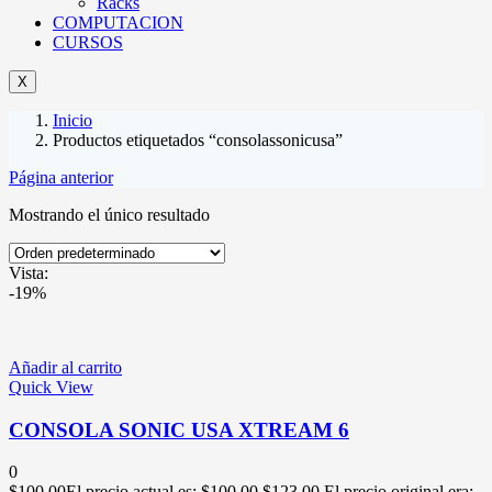
Racks
COMPUTACION
CURSOS
X
Inicio
Productos etiquetados “consolassonicusa”
Página anterior
Mostrando el único resultado
Vista:
-19%
Añadir al carrito
Quick View
CONSOLA SONIC USA XTREAM 6
0
$
100.00
El precio actual es: $100.00.
$
123.00
El precio original era: