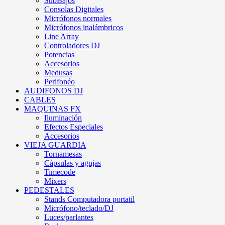
SubBajos
Consolas Digitales
Micrófonos normales
Micrófonos inalámbricos
Line Array
Controladores DJ
Potencias
Accesorios
Medusas
Perifonéo
AUDIFONOS DJ
CABLES
MAQUINAS FX
Iluminación
Efectos Especiales
Accesorios
VIEJA GUARDIA
Tornamesas
Cápsulas y agujas
Timecode
Mixers
PEDESTALES
Stands Computadora portatil
Micrófono/teclado/DJ
Luces/parlantes