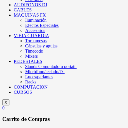
AUDIFONOS DJ
CABLES
MAQUINAS FX
Iluminación
Efectos Especiales
Accesorios
VIEJA GUARDIA
Tornamesas
Cápsulas y agujas
Timecode
Mixers
PEDESTALES
Stands Computadora portatil
Micrófono/teclado/DJ
Luces/parlantes
Racks
COMPUTACION
CURSOS
X
0
Carrito de Compras