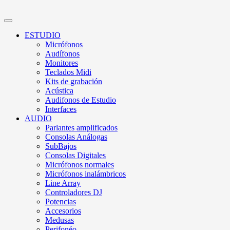
ESTUDIO
Micrófonos
Audífonos
Monitores
Teclados Midi
Kits de grabación
Acústica
Audifonos de Estudio
Interfaces
AUDIO
Parlantes amplificados
Consolas Análogas
SubBajos
Consolas Digitales
Micrófonos normales
Micrófonos inalámbricos
Line Array
Controladores DJ
Potencias
Accesorios
Medusas
Perifonéo