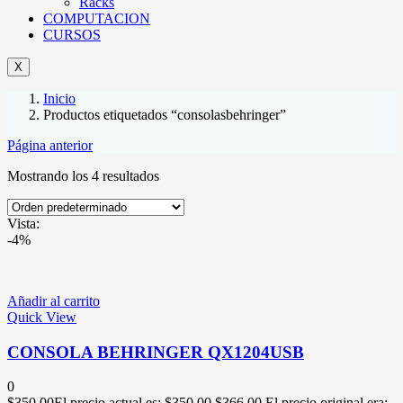
Racks
COMPUTACION
CURSOS
X
Inicio
Productos etiquetados “consolasbehringer”
Página anterior
Mostrando los 4 resultados
Vista:
-4%
Añadir al carrito
Quick View
CONSOLA BEHRINGER QX1204USB
0
$
350.00
El precio actual es: $350.00.
$
366.00
El precio original era: