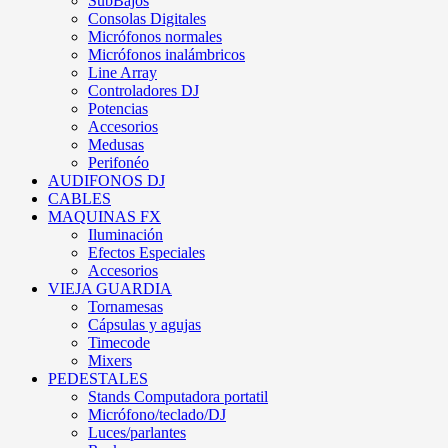
SubBajos
Consolas Digitales
Micrófonos normales
Micrófonos inalámbricos
Line Array
Controladores DJ
Potencias
Accesorios
Medusas
Perifonéo
AUDIFONOS DJ
CABLES
MAQUINAS FX
Iluminación
Efectos Especiales
Accesorios
VIEJA GUARDIA
Tornamesas
Cápsulas y agujas
Timecode
Mixers
PEDESTALES
Stands Computadora portatil
Micrófono/teclado/DJ
Luces/parlantes