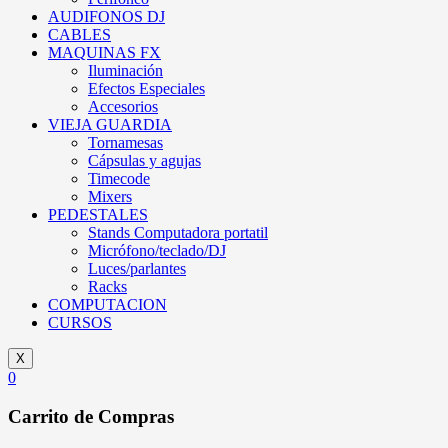
AUDIFONOS DJ
CABLES
MAQUINAS FX
Iluminación
Efectos Especiales
Accesorios
VIEJA GUARDIA
Tornamesas
Cápsulas y agujas
Timecode
Mixers
PEDESTALES
Stands Computadora portatil
Micrófono/teclado/DJ
Luces/parlantes
Racks
COMPUTACION
CURSOS
X
0
Carrito de Compras