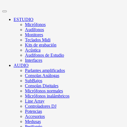
ESTUDIO
Micrófonos
Audífonos
Monitores
Teclados Midi
Kits de grabación
Acústica
Audifonos de Estudio
Interfaces
AUDIO
Parlantes amplificados
Consolas Análogas
SubBajos
Consolas Digitales
Micrófonos normales
Micrófonos inalámbricos
Line Array
Controladores DJ
Potencias
Accesorios
Medusas
Perifonéo