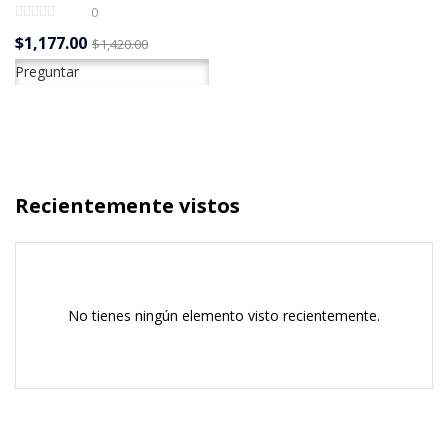
0
El
El
$
1,177.00
$
1,420.00
precio
precio
Preguntar
actual
original
es:
era:
$1,177.00.
$1,420.00.
Recientemente vistos
No tienes ningún elemento visto recientemente.