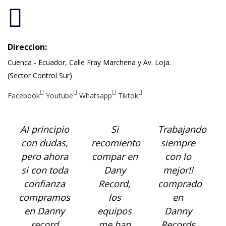
Direccion:
Cuenca - Ecuador, Calle Fray Marchena y Av. Loja.
(Sector Control Sur)
Facebook
Youtube
Whatsapp
Tiktok
Al principio
Si
Trabajando
con dudas,
recomiento
siempre
pero ahora
compar en
con lo
si con toda
Dany
mejor!!
confianza
Record,
comprado
compramos
los
en
en Danny
equipos
Danny
record
me han
Records