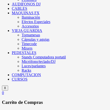
AUDIFONOS DJ
CABLES
MAQUINAS FX
Iluminación
Efectos Especiales
Accesorios
VIEJA GUARDIA
Tornamesas
Cápsulas y agujas
Timecode
Mixers
PEDESTALES
Stands Computadora portatil
Micrófono/teclado/DJ
Luces/parlantes
Racks
COMPUTACION
CURSOS
X
0
Carrito de Compras