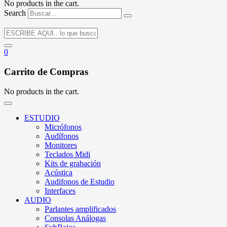
No products in the cart.
Search
0
Carrito de Compras
No products in the cart.
ESTUDIO
Micrófonos
Audífonos
Monitores
Teclados Midi
Kits de grabación
Acústica
Audifonos de Estudio
Interfaces
AUDIO
Parlantes amplificados
Consolas Análogas