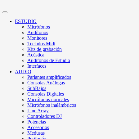
ESTUDIO
Micrófonos
Audífonos
Monitores
Teclados Midi
Kits de grabación
Acústica
Audifonos de Estudio
Interfaces
AUDIO
Parlantes amplificados
Consolas Análogas
SubBajos
Consolas Digitales
Micrófonos normales
Micrófonos inalámbricos
Line Array
Controladores DJ
Potencias
Accesorios
Medusas
Perifonéo