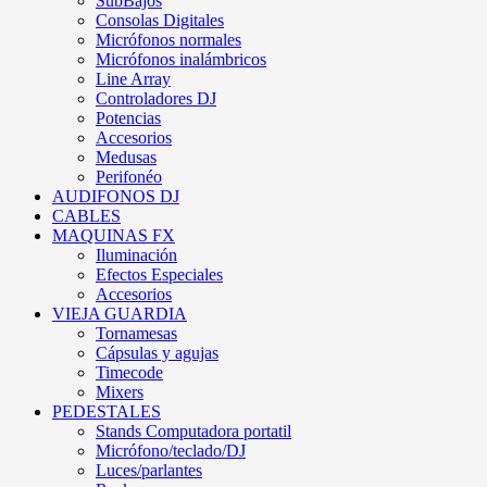
SubBajos
Consolas Digitales
Micrófonos normales
Micrófonos inalámbricos
Line Array
Controladores DJ
Potencias
Accesorios
Medusas
Perifonéo
AUDIFONOS DJ
CABLES
MAQUINAS FX
Iluminación
Efectos Especiales
Accesorios
VIEJA GUARDIA
Tornamesas
Cápsulas y agujas
Timecode
Mixers
PEDESTALES
Stands Computadora portatil
Micrófono/teclado/DJ
Luces/parlantes