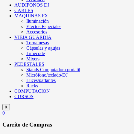
AUDIFONOS DJ
CABLES
MAQUINAS FX
Iluminación
Efectos Especiales
Accesorios
VIEJA GUARDIA
Tornamesas
Cápsulas y agujas
Timecode
Mixers
PEDESTALES
Stands Computadora portatil
Micrófono/teclado/DJ
Luces/parlantes
Racks
COMPUTACION
CURSOS
X
0
Carrito de Compras