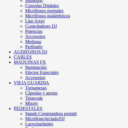
SubBajos
Consolas Digitales
Micrófonos normales
Micrófonos inalámbricos
Line Array
Controladores DJ
Potencias
Accesorios
Medusas
Perifonéo
AUDIFONOS DJ
CABLES
MAQUINAS FX
Iluminación
Efectos Especiales
Accesorios
VIEJA GUARDIA
Tornamesas
Cápsulas y agujas
Timecode
Mixers
PEDESTALES
Stands Computadora portatil
Micrófono/teclado/DJ
Luces/parlantes