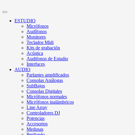
ESTUDIO
Micrófonos
Audífonos
Monitores
Teclados Midi
Kits de grabación
Acústica
Audifonos de Estudio
Interfaces
AUDIO
Parlantes amplificados
Consolas Análogas
SubBajos
Consolas Digitales
Micrófonos normales
Micrófonos inalámbricos
Line Array
Controladores DJ
Potencias
Accesorios
Medusas
Perifonéo