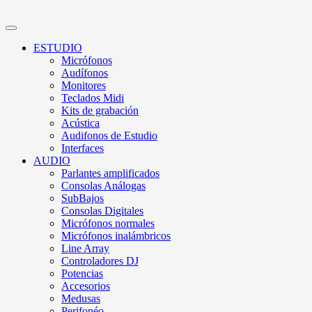
ESTUDIO
Micrófonos
Audífonos
Monitores
Teclados Midi
Kits de grabación
Acústica
Audifonos de Estudio
Interfaces
AUDIO
Parlantes amplificados
Consolas Análogas
SubBajos
Consolas Digitales
Micrófonos normales
Micrófonos inalámbricos
Line Array
Controladores DJ
Potencias
Accesorios
Medusas
Perifonéo