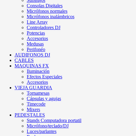
SubBajos
Consolas Digitales
Micrófonos normales
Micrófonos inalámbricos
Line Array
Controladores DJ
Potencias
Accesorios
Medusas
Perifonéo
AUDIFONOS DJ
CABLES
MAQUINAS FX
Iluminación
Efectos Especiales
Accesorios
VIEJA GUARDIA
Tornamesas
Cápsulas y agujas
Timecode
Mixers
PEDESTALES
Stands Computadora portatil
Micrófono/teclado/DJ
Luces/parlantes