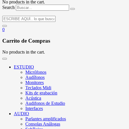
No products in the cart.
Search
0
Carrito de Compras
No products in the cart.
ESTUDIO
Micrófonos
Audífonos
Monitores
Teclados Midi
Kits de grabación
Acústica
Audifonos de Estudio
Interfaces
AUDIO
Parlantes amplificados
Consolas Análogas