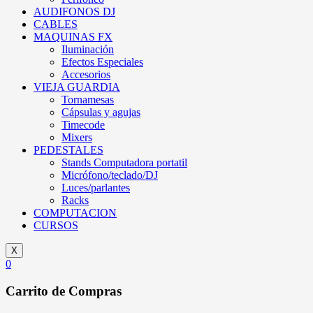
AUDIFONOS DJ
CABLES
MAQUINAS FX
Iluminación
Efectos Especiales
Accesorios
VIEJA GUARDIA
Tornamesas
Cápsulas y agujas
Timecode
Mixers
PEDESTALES
Stands Computadora portatil
Micrófono/teclado/DJ
Luces/parlantes
Racks
COMPUTACION
CURSOS
X
0
Carrito de Compras