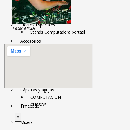
Iluminación
PEDESTALES
Efectos Especiales
Peter Mix
DJ
Stands Computadora portatil
Accesorios
Micrófono/teclado/DJ
VIEJA GUARDIA
Luces/parlantes
Tornamesas
Racks
Cápsulas y agujas
COMPUTACION
CURSOS
Timecode
X
Mixers