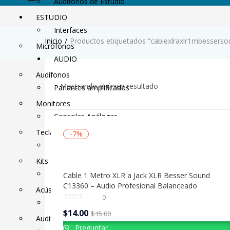
Audifonos de Estudio
ESTUDIO
Interfaces
Inicio
Productos etiquetados “cablexlraxlr1mbessers
Micrófonos
AUDIO
Audífonos
Mostrando el único resultado
Parlantes amplificados
Monitores
Consolas Análogas
Teclados Midi
-7%
SubBajos
Kits de grabación
Consolas Digitales
Cable 1 Metro XLR a Jack XLR Besser Sound
C13360 – Audio Profesional Balanceado
Acústica
0
Micrófonos normales
El
El
$
14.00
$
15.00
Audifonos de Estudio
precio
precio
Preguntar