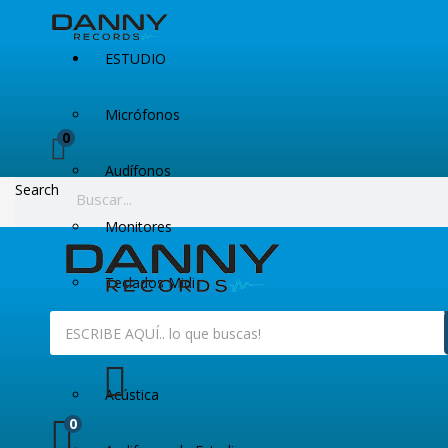
ESTUDIO
Micrófonos
0
Audífonos
Search
Monitores
Teclados Midi
Kits de grabación
Acústica
0