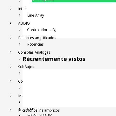
Micrófonos inalámbricos
actual
original
es:
era:
Interfaces
$14.00.
$15.00.
Line Array
AUDIO
Controladores DJ
Parlantes amplificados
Potencias
Consolas Análogas
Recientemente vistos
Accesorios
SubBajos
Medusas
Consolas Digitales
Perifonéo
Micrófonos normales
AUDIFONOS DJ
CABLES
Micrófonos inalámbricos
MAQUINAS FX