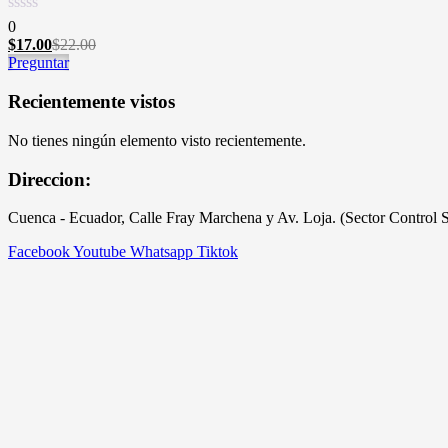
0
$
17.00
El
$
22.00
El
Preguntar
precio
precio
actual
original
es:
era:
Recientemente vistos
$17.00.
$22.00.
No tienes ningún elemento visto recientemente.
Direccion:
Cuenca - Ecuador, Calle Fray Marchena y Av. Loja. (Sector Control 
Facebook
Youtube
Whatsapp
Tiktok