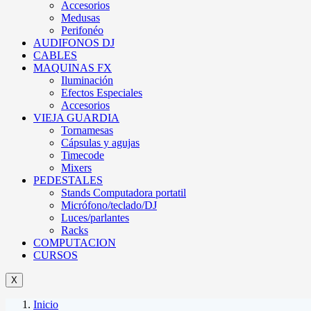
Accesorios
Medusas
Perifonéo
AUDIFONOS DJ
CABLES
MAQUINAS FX
Iluminación
Efectos Especiales
Accesorios
VIEJA GUARDIA
Tornamesas
Cápsulas y agujas
Timecode
Mixers
PEDESTALES
Stands Computadora portatil
Micrófono/teclado/DJ
Luces/parlantes
Racks
COMPUTACION
CURSOS
X
Inicio