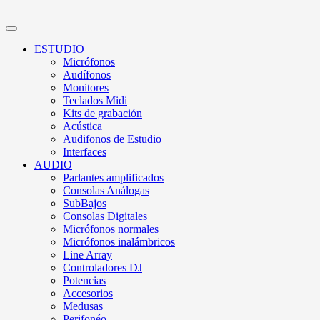
ESTUDIO
Micrófonos
Audífonos
Monitores
Teclados Midi
Kits de grabación
Acústica
Audifonos de Estudio
Interfaces
AUDIO
Parlantes amplificados
Consolas Análogas
SubBajos
Consolas Digitales
Micrófonos normales
Micrófonos inalámbricos
Line Array
Controladores DJ
Potencias
Accesorios
Medusas
Perifonéo