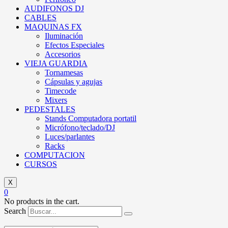
AUDIFONOS DJ
CABLES
MAQUINAS FX
Iluminación
Efectos Especiales
Accesorios
VIEJA GUARDIA
Tornamesas
Cápsulas y agujas
Timecode
Mixers
PEDESTALES
Stands Computadora portatil
Micrófono/teclado/DJ
Luces/parlantes
Racks
COMPUTACION
CURSOS
X
0
No products in the cart.
Search