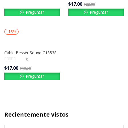
$
17.00
$
22.00
Preguntar
Preguntar
-13%
Cable Besser Sound C13538 | 3.5 mm Estéreo a 2 Plug 1/4 Macho | Stereo 1.5 Metros
0
$
17.00
$
19.50
Preguntar
Recientemente vistos