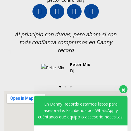
(Sector Control Sur)
Al principio con dudas, pero ahora si con
toda confianza compramos en Danny
record
Peter Mix
DJ
En Danny Records estamos listos para
asesorarte. Escríbenos por WhatsApp y
cuéntanos qué equipo o accesorio necesitas.
VENTAS
Disponible