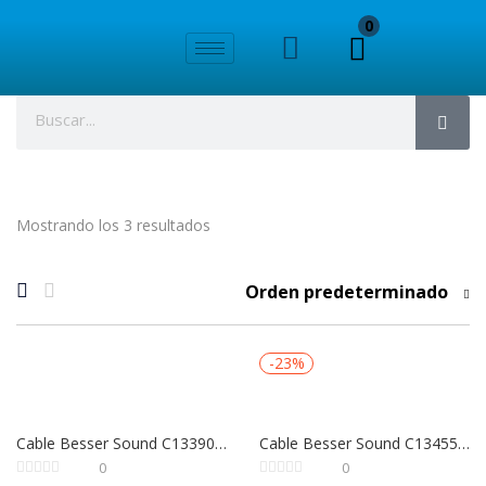
0
Mostrando los 3 resultados
Orden predeterminado
-23%
Cable Besser Sound C13390 | 3.5 mm Estéreo a 2 Plug 1/4 Macho (Y) 3 Metros
Cable Besser Sound C13455 | 3.5 mm Estéreo a XLR Macho | 5 Metros | Conexión de Audio Profesional
0
0