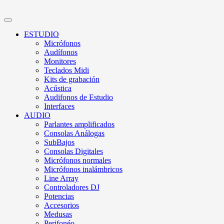
ESTUDIO
Micrófonos
Audífonos
Monitores
Teclados Midi
Kits de grabación
Acústica
Audifonos de Estudio
Interfaces
AUDIO
Parlantes amplificados
Consolas Análogas
SubBajos
Consolas Digitales
Micrófonos normales
Micrófonos inalámbricos
Line Array
Controladores DJ
Potencias
Accesorios
Medusas
Perifonéo