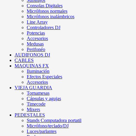
SubBajos
Consolas Digitales
Micrófonos normales
Micrófonos inalámbricos
Line Array
Controladores DJ
Potencias
Accesorios
Medusas
Perifonéo
AUDIFONOS DJ
CABLES
MAQUINAS FX
Iluminación
Efectos Especiales
Accesorios
VIEJA GUARDIA
Tornamesas
Cápsulas y agujas
Timecode
Mixers
PEDESTALES
Stands Computadora portatil
Micrófono/teclado/DJ
Luces/parlantes