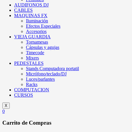
AUDIFONOS DJ
CABLES
MAQUINAS FX
Iluminación
Efectos Especiales
Accesorios
VIEJA GUARDIA
Tornamesas
Cápsulas y agujas
Timecode
Mixers
PEDESTALES
Stands Computadora portatil
Micrófono/teclado/DJ
Luces/parlantes
Racks
COMPUTACION
CURSOS
X
0
Carrito de Compras