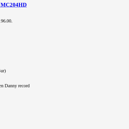
UMC204HD
$196.00.
Sur)
 en Danny record