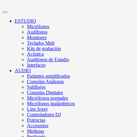
ESTUDIO
Micrófonos
Audífonos
Monitores
Teclados Midi
Kits de grabación
Acústica
Audifonos de Estudio
Interfaces
AUDIO
Parlantes amplificados
Consolas Análogas
SubBajos
Consolas Digitales
Micrófonos normales
Micrófonos inalámbricos
Line Array
Controladores DJ
Potencias
Accesorios
Medusas
Perifonéo