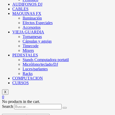
AUDIFONOS DJ
CABLES
MAQUINAS FX
Iluminación
Efectos Especiales
Accesorios
VIEJA GUARDIA
Tornamesas
Cápsulas y agujas
Timecode
Mixers
PEDESTALES
Stands Computadora portatil
Micrófono/teclado/DJ
Luces/parlantes
Racks
COMPUTACION
CURSOS
X
0
No products in the cart.
Search