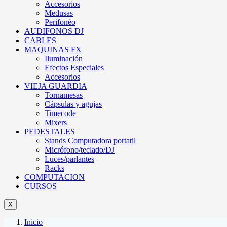
Accesorios
Medusas
Perifonéo
AUDIFONOS DJ
CABLES
MAQUINAS FX
Iluminación
Efectos Especiales
Accesorios
VIEJA GUARDIA
Tornamesas
Cápsulas y agujas
Timecode
Mixers
PEDESTALES
Stands Computadora portatil
Micrófono/teclado/DJ
Luces/parlantes
Racks
COMPUTACION
CURSOS
X
Inicio