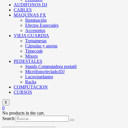
AUDIFONOS DJ
CABLES
MAQUINAS FX
Iluminación
Efectos Especiales
Accesorios
VIEJA GUARDIA
Tornamesas
Cápsulas y agujas
Timecode
Mixers
PEDESTALES
Stands Computadora portatil
Micrófono/teclado/DJ
Luces/parlantes
Racks
COMPUTACION
CURSOS
X
0
No products in the cart.
Search