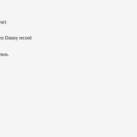
Sur)
 en Danny record
enos.