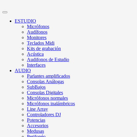
ESTUDIO
Micrófonos
Audífonos
Monitores
Teclados Midi
Kits de grabación
Acústica
Audifonos de Estudio
Interfaces
AUDIO
Parlantes amplificados
Consolas Análogas
SubBajos
Consolas Digitales
Micrófonos normales
Micrófonos inalámbricos
Line Array
Controladores DJ
Potencias
Accesorios
Medusas
Perifonéo