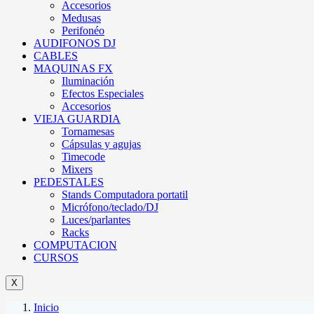
Accesorios
Medusas
Perifonéo
AUDIFONOS DJ
CABLES
MAQUINAS FX
Iluminación
Efectos Especiales
Accesorios
VIEJA GUARDIA
Tornamesas
Cápsulas y agujas
Timecode
Mixers
PEDESTALES
Stands Computadora portatil
Micrófono/teclado/DJ
Luces/parlantes
Racks
COMPUTACION
CURSOS
X
Inicio