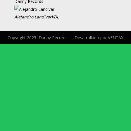
Danny Records
Alejandro Landivar
VDJ.
Copyright 2025 Danny Records –
Desarrollado por
VENTAX