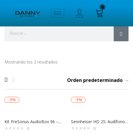
0
Mostrando los 2 resultados
Orden predeterminado
-9%
-9%
Kit PreSonus AudioBox 96 – Interfaz USB + Micrófono + Audífonos para Grabación
Sennheiser HD 25: Audífonos Profesionales para DJ, Estudio y Sonido en Vivo
0
0