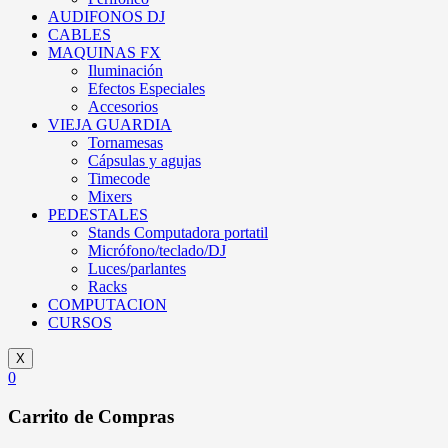
AUDIFONOS DJ
CABLES
MAQUINAS FX
Iluminación
Efectos Especiales
Accesorios
VIEJA GUARDIA
Tornamesas
Cápsulas y agujas
Timecode
Mixers
PEDESTALES
Stands Computadora portatil
Micrófono/teclado/DJ
Luces/parlantes
Racks
COMPUTACION
CURSOS
X
0
Carrito de Compras