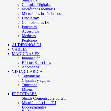
SubBajos
Consolas Digitales
Micrófonos normales
Micrófonos inalámbricos
Line Array
Controladores DJ
Potencias
Accesorios
Medusas
Perifonéo
AUDIFONOS DJ
CABLES
MAQUINAS FX
Iluminación
Efectos Especiales
Accesorios
VIEJA GUARDIA
Tornamesas
Cápsulas y agujas
Timecode
Mixers
PEDESTALES
Stands Computadora portatil
Micrófono/teclado/DJ
Luces/parlantes