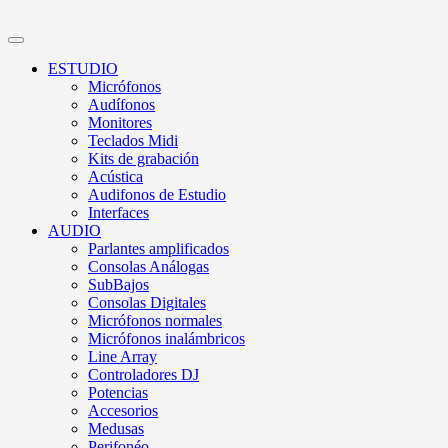
ESTUDIO
Micrófonos
Audífonos
Monitores
Teclados Midi
Kits de grabación
Acústica
Audifonos de Estudio
Interfaces
AUDIO
Parlantes amplificados
Consolas Análogas
SubBajos
Consolas Digitales
Micrófonos normales
Micrófonos inalámbricos
Line Array
Controladores DJ
Potencias
Accesorios
Medusas
Perifonéo