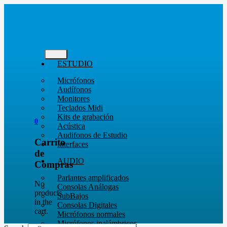
ESTUDIO
Micrófonos
Audífonos
Monitores
Teclados Midi
Kits de grabación
0
Acústica
Audifonos de Estudio
Carrito
Interfaces
de
AUDIO
Compras
Parlantes amplificados
No
Consolas Análogas
products
SubBajos
in the
Consolas Digitales
cart.
Micrófonos normales
Micrófonos inalámbricos