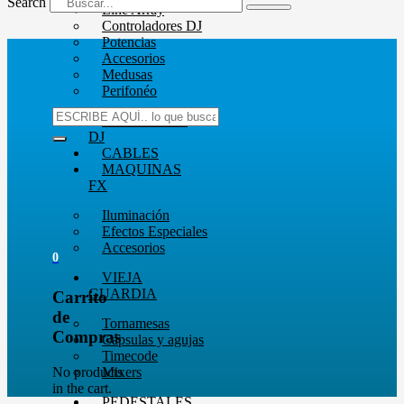
Search
Line Array
Controladores DJ
Potencias
Accesorios
Medusas
Perifonéo
AUDIFONOS
DJ
CABLES
MAQUINAS
FX
Iluminación
Efectos Especiales
Accesorios
0
VIEJA
GUARDIA
Carrito
de
Tornamesas
Compras
Cápsulas y agujas
Timecode
No products
Mixers
in the cart.
PEDESTALES