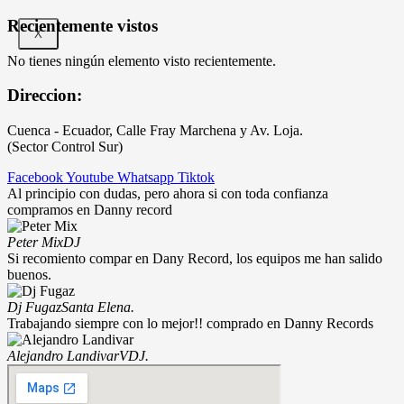
actual
original
es:
era:
Recientemente vistos
X
$221.00.
$243.00.
No tienes ningún elemento visto recientemente.
Direccion:
Cuenca - Ecuador, Calle Fray Marchena y Av. Loja.
(Sector Control Sur)
Facebook
Youtube
Whatsapp
Tiktok
Al principio con dudas, pero ahora si con toda confianza
compramos en Danny record
Peter Mix
DJ
Si recomiento compar en Dany Record, los equipos me han salido
buenos.
Dj Fugaz
Santa Elena.
Trabajando siempre con lo mejor!! comprado en Danny Records
Alejandro Landivar
VDJ.