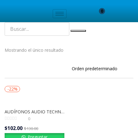
0
Mostrando el único resultado
-22%
AUDÍFONOS AUDIO TECHNICA | ATH-M30X
0
$
102.00
$
130.00
Preguntar