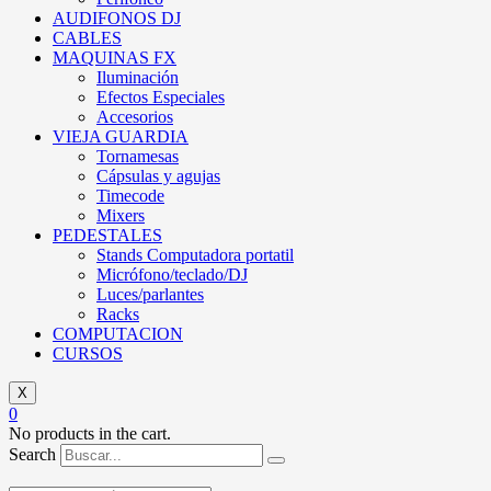
AUDIFONOS DJ
CABLES
MAQUINAS FX
Iluminación
Efectos Especiales
Accesorios
VIEJA GUARDIA
Tornamesas
Cápsulas y agujas
Timecode
Mixers
PEDESTALES
Stands Computadora portatil
Micrófono/teclado/DJ
Luces/parlantes
Racks
COMPUTACION
CURSOS
X
0
No products in the cart.
Search