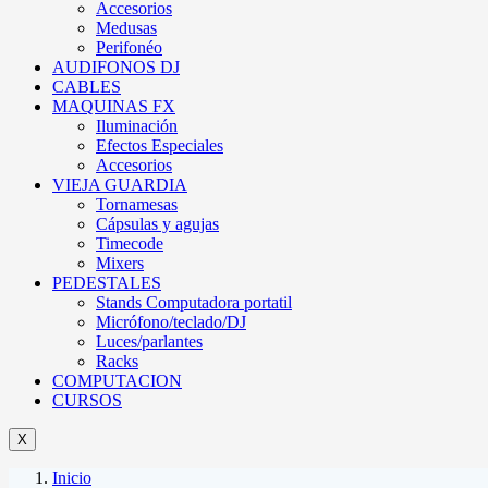
Accesorios
Medusas
Perifonéo
AUDIFONOS DJ
CABLES
MAQUINAS FX
Iluminación
Efectos Especiales
Accesorios
VIEJA GUARDIA
Tornamesas
Cápsulas y agujas
Timecode
Mixers
PEDESTALES
Stands Computadora portatil
Micrófono/teclado/DJ
Luces/parlantes
Racks
COMPUTACION
CURSOS
X
Inicio