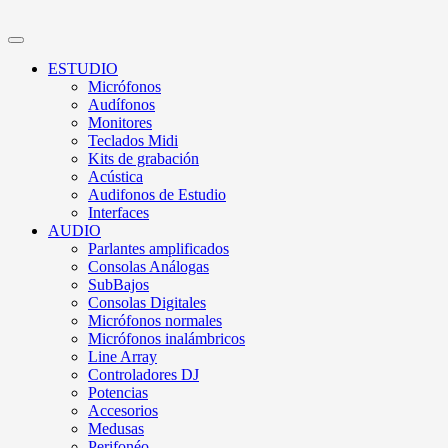
ESTUDIO
Micrófonos
Audífonos
Monitores
Teclados Midi
Kits de grabación
Acústica
Audifonos de Estudio
Interfaces
AUDIO
Parlantes amplificados
Consolas Análogas
SubBajos
Consolas Digitales
Micrófonos normales
Micrófonos inalámbricos
Line Array
Controladores DJ
Potencias
Accesorios
Medusas
Perifonéo