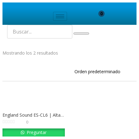
0
Mostrando los 2 resultados
England Sound ES-CL6 | Altavoz de Techo Empotrable 6.25″ 30W RMS
0
Preguntar